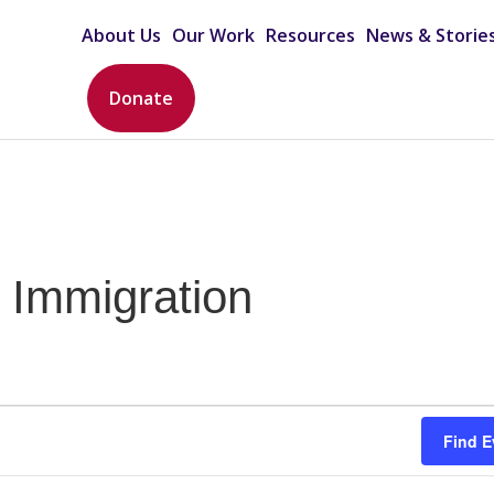
About Us
Our Work
Resources
News & Storie
Donate
& Immigration
Find E